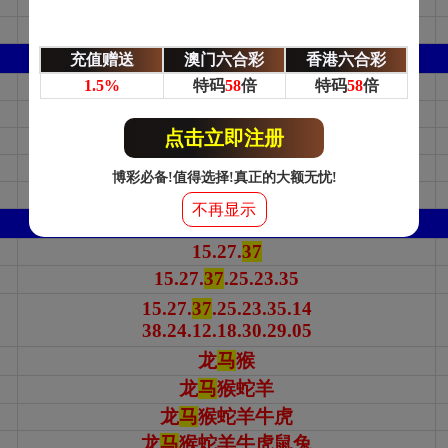
0-1-3-5-9-2
0头,6尾,绿双,牛肖,木行
熊猫图库 598033k.com 请拿笔记好
充值赠送
澳门六合彩
香港六合彩
羊牛猪虎兔龙鼠马
蛇
1.5%
特码
58
倍
特码
58
倍
双数
+牛猪
点击立即注册
野兽
+马羊
绿波+
蓝波
博彩必备!值得选择!真正的大额无忧!
3头,4尾,红双,鸡肖,土行
不再显示
熊猫图库 598033k.com 请拿笔记好
15.27.
37
15.27.
37
.25.23.35
15.27.
37
.25.23.35.14
38.24.12.18.30.29.05
龙
马
猴
龙
马
猴蛇羊
龙
马
猴蛇羊牛虎
龙
马
猴蛇羊牛虎鼠兔