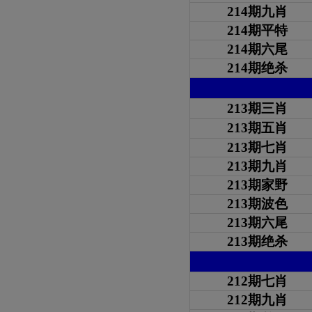
214期九肖
214期平特
214期
六尾
214期绝杀
213期三肖
213期五肖
213期七肖
213期九肖
213期家野
213期波色
213期
六尾
213期绝杀
212期七肖
212期九肖