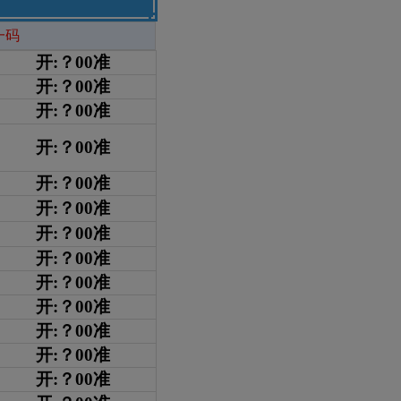
一码
开:？00准
开:？00准
开:？00准
开:？00准
开:？00准
开:？00准
开:？00准
开:？00准
开:？00准
开:？00准
开:？00准
开:？00准
开:？00准