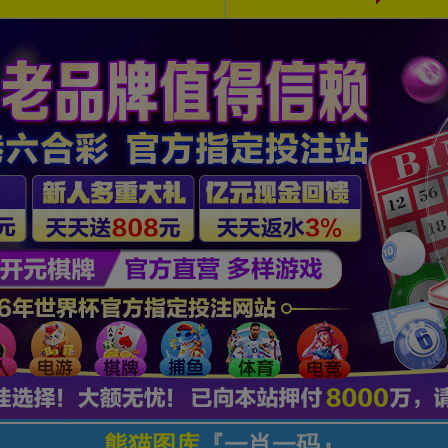
熊猫图库
『一肖一码』