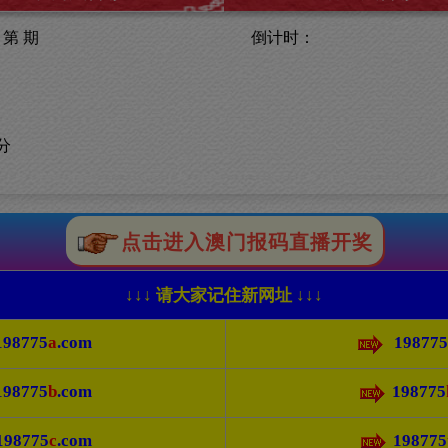
点击进入澳门报码直播开奖
↓↓↓ 请大家记住新网址 ↓↓↓
98775
a
.com
198775
98775
b
.com
198775
198775
c
.com
198775