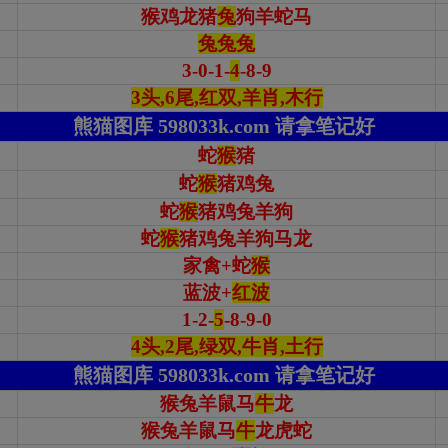
猴鸡龙猪
兔
狗羊蛇马
兔兔兔
3-0-1-
4
-8-9
3头,6尾,红双,羊肖,木行
熊猫图库 598033k.com 请拿笔记好
蛇
猴
猪
蛇
猴
猪鸡兔
蛇
猴
猪鸡兔羊狗
蛇
猴
猪鸡兔羊狗马龙
家禽+蛇
猴
蓝波+
红波
1-2-
5
-8-9-0
4头,2尾,绿双,牛肖,土行
熊猫图库 598033k.com 请拿笔记好
猴兔羊鼠马
牛
龙
猴兔羊鼠马
牛
龙虎蛇