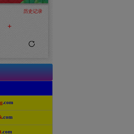
g
.com
k
.com
t
.com